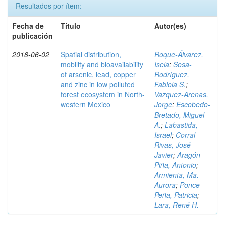
Resultados por ítem:
Fecha de
Título
Autor(es)
publicación
2018-06-02
Spatial distribution,
Roque-Álvarez,
mobility and bioavailability
Isela
;
Sosa-
of arsenic, lead, copper
Rodríguez,
and zinc in low polluted
Fabiola S.
;
forest ecosystem in North-
Vazquez-Arenas,
western Mexico
Jorge
;
Escobedo-
Bretado, Miguel
A.
;
Labastida,
Israel
;
Corral-
Rivas, José
Javier
;
Aragón-
Piña, Antonio
;
Armienta, Ma.
Aurora
;
Ponce-
Peña, Patricia
;
Lara, René H.