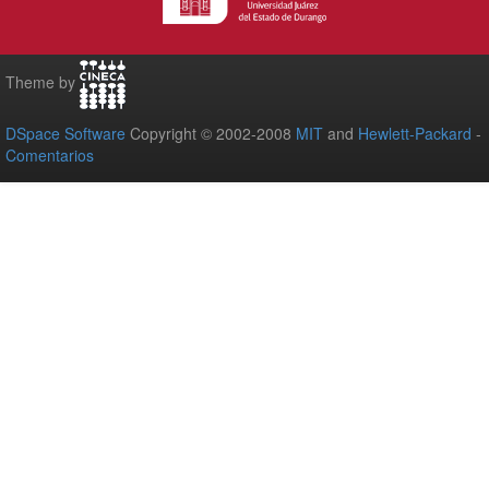
Theme by
DSpace Software
Copyright © 2002-2008
MIT
and
Hewlett-Packard
-
Comentarios