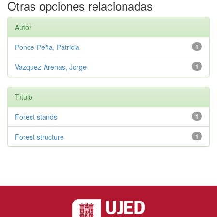
Otras opciones relacionadas
Autor
Ponce-Peña, Patricia
1
Vazquez-Arenas, Jorge
1
Título
Forest stands
1
Forest structure
1