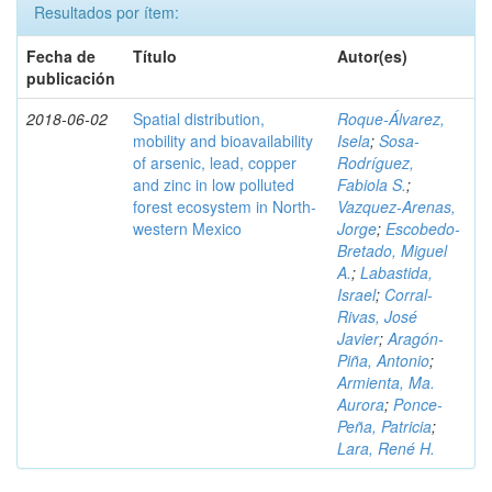
Resultados por ítem:
Fecha de
Título
Autor(es)
publicación
2018-06-02
Spatial distribution,
Roque-Álvarez,
mobility and bioavailability
Isela
;
Sosa-
of arsenic, lead, copper
Rodríguez,
and zinc in low polluted
Fabiola S.
;
forest ecosystem in North-
Vazquez-Arenas,
western Mexico
Jorge
;
Escobedo-
Bretado, Miguel
A.
;
Labastida,
Israel
;
Corral-
Rivas, José
Javier
;
Aragón-
Piña, Antonio
;
Armienta, Ma.
Aurora
;
Ponce-
Peña, Patricia
;
Lara, René H.