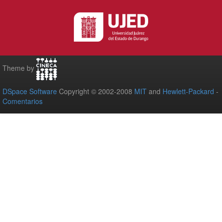
Theme by
DSpace Software
Copyright © 2002-2008
MIT
and
Hewlett-Packard
-
Comentarios