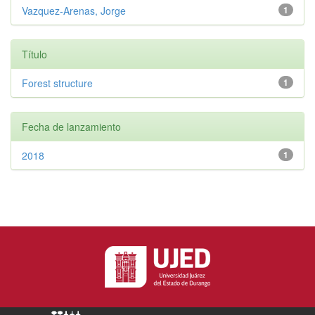
Vazquez-Arenas, Jorge
1
Título
Forest structure
1
Fecha de lanzamiento
2018
1