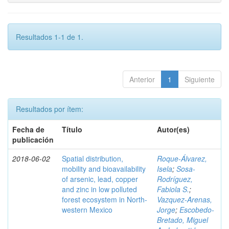
Resultados 1-1 de 1.
Anterior
1
Siguiente
Resultados por ítem:
Fecha de
Título
Autor(es)
publicación
2018-06-02
Spatial distribution,
Roque-Álvarez,
mobility and bioavailability
Isela
;
Sosa-
of arsenic, lead, copper
Rodríguez,
and zinc in low polluted
Fabiola S.
;
forest ecosystem in North-
Vazquez-Arenas,
western Mexico
Jorge
;
Escobedo-
Bretado, Miguel