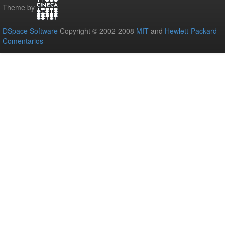
Theme by
DSpace Software
Copyright © 2002-2008
MIT
and
Hewlett-Packard
-
Comentarios