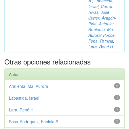
A.
;
Labastida,
Israel
;
Corral-
Rivas, José
Javier
;
Aragón-
Piña, Antonio
;
Armienta, Ma.
Aurora
;
Ponce-
Peña, Patricia
;
Lara, René H.
Otras opciones relacionadas
Autor
Armienta, Ma. Aurora
1
Labastida, Israel
1
Lara, René H.
1
Sosa-Rodríguez, Fabiola S.
1