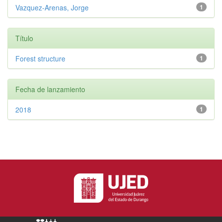
Vazquez-Arenas, Jorge
1
Título
Forest structure
1
Fecha de lanzamiento
2018
1