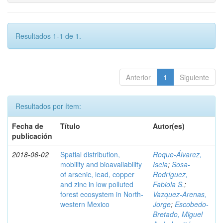
Resultados 1-1 de 1.
Anterior
1
Siguiente
Resultados por ítem:
Fecha de
Título
Autor(es)
publicación
2018-06-02
Spatial distribution,
Roque-Álvarez,
mobility and bioavailability
Isela
;
Sosa-
of arsenic, lead, copper
Rodríguez,
and zinc in low polluted
Fabiola S.
;
forest ecosystem in North-
Vazquez-Arenas,
western Mexico
Jorge
;
Escobedo-
Bretado, Miguel