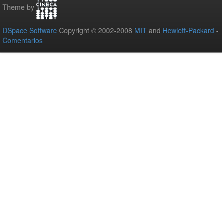
Theme by
DSpace Software
Copyright © 2002-2008
MIT
and
Hewlett-Packard
-
Comentarios