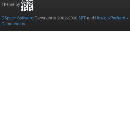
Theme by
DSpace Software
Copyright © 2002-2008
MIT
and
Hewlett-Packard
-
Comentarios