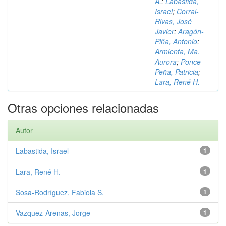
A.
;
Labastida,
Israel
;
Corral-
Rivas, José
Javier
;
Aragón-
Piña, Antonio
;
Armienta, Ma.
Aurora
;
Ponce-
Peña, Patricia
;
Lara, René H.
Otras opciones relacionadas
Autor
Labastida, Israel
1
Lara, René H.
1
Sosa-Rodríguez, Fabiola S.
1
Vazquez-Arenas, Jorge
1