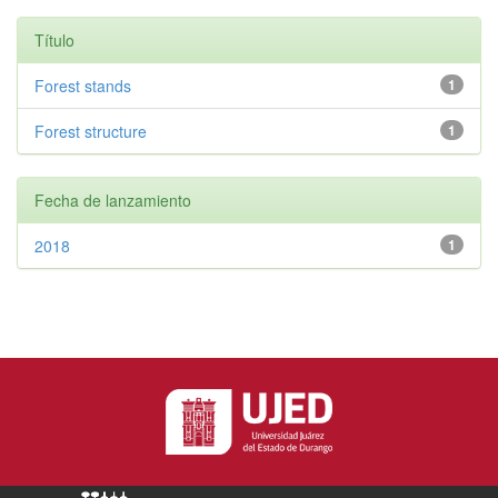
Título
Forest stands
1
Forest structure
1
Fecha de lanzamiento
2018
1