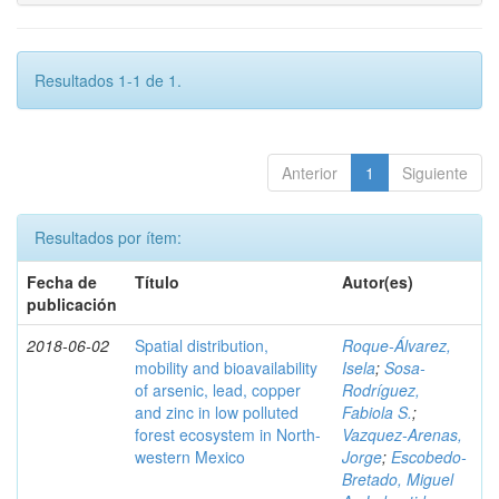
Resultados 1-1 de 1.
Anterior
1
Siguiente
Resultados por ítem:
Fecha de
Título
Autor(es)
publicación
2018-06-02
Spatial distribution,
Roque-Álvarez,
mobility and bioavailability
Isela
;
Sosa-
of arsenic, lead, copper
Rodríguez,
and zinc in low polluted
Fabiola S.
;
forest ecosystem in North-
Vazquez-Arenas,
western Mexico
Jorge
;
Escobedo-
Bretado, Miguel