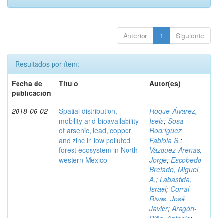
Anterior
1
Siguiente
Resultados por ítem:
Fecha de
Título
Autor(es)
publicación
2018-06-02
Spatial distribution,
Roque-Álvarez,
mobility and bioavailability
Isela
;
Sosa-
of arsenic, lead, copper
Rodríguez,
and zinc in low polluted
Fabiola S.
;
forest ecosystem in North-
Vazquez-Arenas,
western Mexico
Jorge
;
Escobedo-
Bretado, Miguel
A.
;
Labastida,
Israel
;
Corral-
Rivas, José
Javier
;
Aragón-