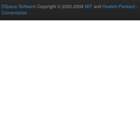
DSpace Software
Copyright © 2002-2008
MIT
and
Hewlett-Packard
-
Comentarios