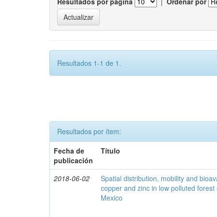
Resultados por página
|
Ordenar por
Resultados 1-1 de 1.
Resultados por ítem:
Fecha de
Título
publicación
2018-06-02
Spatial distribution, mobility and bioava
copper and zinc in low polluted fores
Mexico