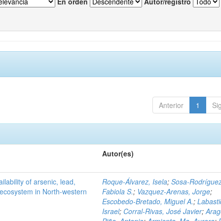
En orden
Autor/registro
Anterior
1
Si
Autor(es)
ilability of arsenic, lead,
Roque-Álvarez, Isela
;
Sosa-Rodríguez
t ecosystem in North-western
Fabiola S.
;
Vazquez-Arenas, Jorge
;
Escobedo-Bretado, Miguel A.
;
Labasti
Israel
;
Corral-Rivas, José Javier
;
Arag