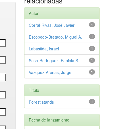
relacionadas
Autor
Corral-Rivas, José Javier
1
Escobedo-Bretado, Miguel A.
1
Labastida, Israel
1
Sosa-Rodríguez, Fabiola S.
1
Vazquez-Arenas, Jorge
1
Título
Forest stands
1
Fecha de lanzamiento