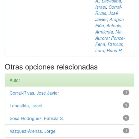
A.
;
Labastida,
Israel
;
Corral-
Rivas, José
Javier
;
Aragón-
Piña, Antonio
;
Armienta, Ma.
Aurora
;
Ponce-
Peña, Patricia
;
Lara, René H.
Otras opciones relacionadas
Autor
Corral-Rivas, José Javier
1
Labastida, Israel
1
Sosa-Rodríguez, Fabiola S.
1
Vazquez-Arenas, Jorge
1