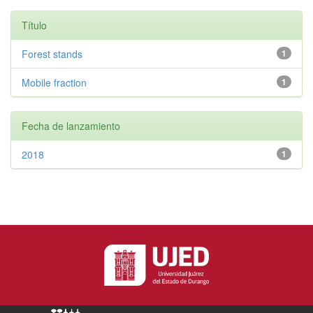
Título
Forest stands
1
Mobile fraction
1
Fecha de lanzamiento
2018
1