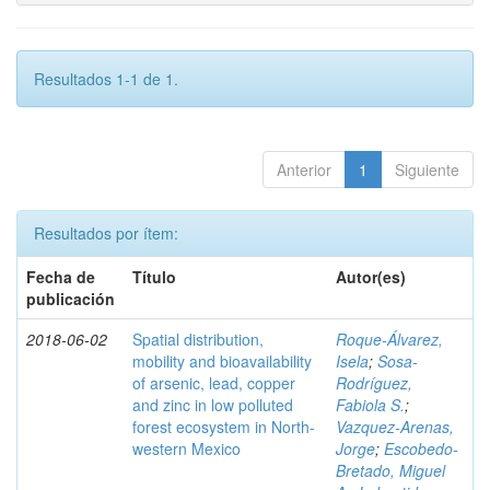
Resultados 1-1 de 1.
Anterior
1
Siguiente
Resultados por ítem:
Fecha de
Título
Autor(es)
publicación
2018-06-02
Spatial distribution,
Roque-Álvarez,
mobility and bioavailability
Isela
;
Sosa-
of arsenic, lead, copper
Rodríguez,
and zinc in low polluted
Fabiola S.
;
forest ecosystem in North-
Vazquez-Arenas,
western Mexico
Jorge
;
Escobedo-
Bretado, Miguel