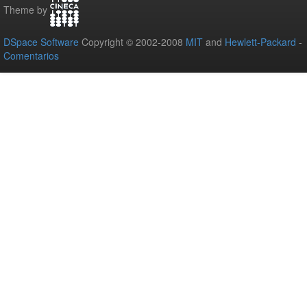
Theme by
DSpace Software
Copyright © 2002-2008
MIT
and
Hewlett-Packard
-
Comentarios