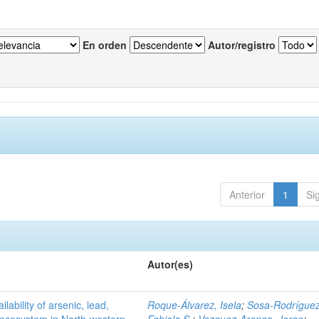
En orden
Autor/registro
Anterior
1
Si
Autor(es)
ilability of arsenic, lead,
Roque-Álvarez, Isela
;
Sosa-Rodríguez