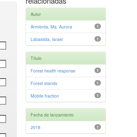
relacionadas
Autor
Armienta, Ma. Aurora
1
Labastida, Israel
1
Título
Forest health response
1
Forest stands
1
Mobile fraction
1
Fecha de lanzamiento
2018
1