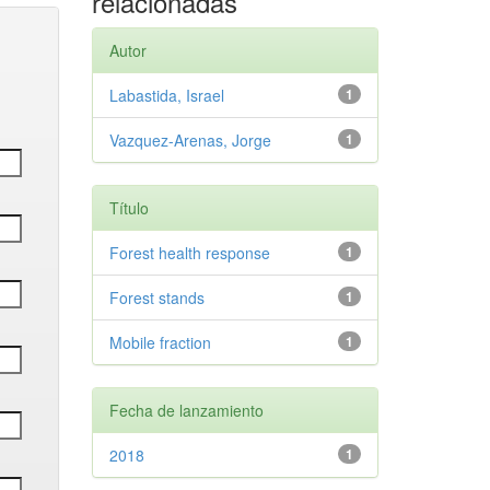
relacionadas
Autor
Labastida, Israel
1
Vazquez-Arenas, Jorge
1
Título
Forest health response
1
Forest stands
1
Mobile fraction
1
Fecha de lanzamiento
2018
1