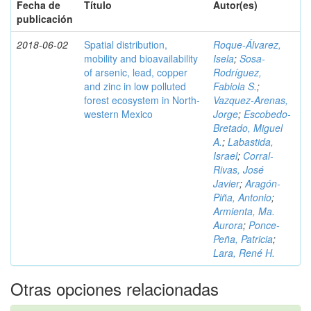
Fecha de
Título
Autor(es)
publicación
2018-06-02
Spatial distribution,
Roque-Álvarez,
mobility and bioavailability
Isela
;
Sosa-
of arsenic, lead, copper
Rodríguez,
and zinc in low polluted
Fabiola S.
;
forest ecosystem in North-
Vazquez-Arenas,
western Mexico
Jorge
;
Escobedo-
Bretado, Miguel
A.
;
Labastida,
Israel
;
Corral-
Rivas, José
Javier
;
Aragón-
Piña, Antonio
;
Armienta, Ma.
Aurora
;
Ponce-
Peña, Patricia
;
Lara, René H.
Otras opciones relacionadas