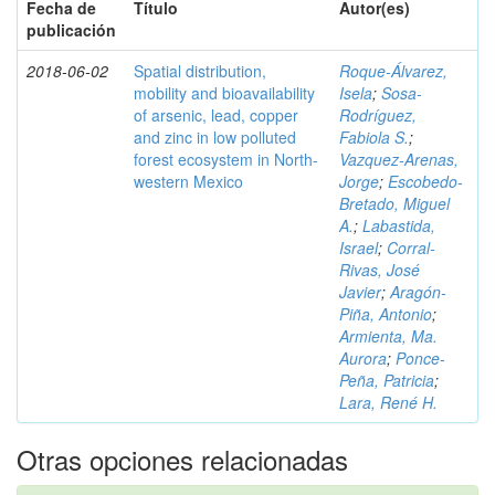
Fecha de
Título
Autor(es)
publicación
2018-06-02
Spatial distribution,
Roque-Álvarez,
mobility and bioavailability
Isela
;
Sosa-
of arsenic, lead, copper
Rodríguez,
and zinc in low polluted
Fabiola S.
;
forest ecosystem in North-
Vazquez-Arenas,
western Mexico
Jorge
;
Escobedo-
Bretado, Miguel
A.
;
Labastida,
Israel
;
Corral-
Rivas, José
Javier
;
Aragón-
Piña, Antonio
;
Armienta, Ma.
Aurora
;
Ponce-
Peña, Patricia
;
Lara, René H.
Otras opciones relacionadas