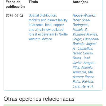
Fecha de
Título
Autor(es)
publicación
2018-06-02
Spatial distribution,
Roque-Álvarez,
mobility and bioavailability
Isela
;
Sosa-
of arsenic, lead, copper
Rodríguez,
and zinc in low polluted
Fabiola S.
;
forest ecosystem in North-
Vazquez-Arenas,
western Mexico
Jorge
;
Escobedo-
Bretado, Miguel
A.
;
Labastida,
Israel
;
Corral-
Rivas, José
Javier
;
Aragón-
Piña, Antonio
;
Armienta, Ma.
Aurora
;
Ponce-
Peña, Patricia
;
Lara, René H.
Otras opciones relacionadas