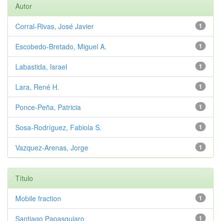
Autor
Corral-Rivas, José Javier
1
Escobedo-Bretado, Miguel A.
1
Labastida, Israel
1
Lara, René H.
1
Ponce-Peña, Patricia
1
Sosa-Rodríguez, Fabiola S.
1
Vazquez-Arenas, Jorge
1
Título
Mobile fraction
1
Santiago Papasquiaro
1