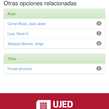
Otras opciones relacionadas
Autor
Corral-Rivas, José Javier
1
Lara, René H.
1
Vazquez-Arenas, Jorge
1
Título
Forest structure
1