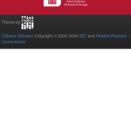
Theme by
DSpace Software
Copyright © 2002-2008
MIT
and
Hewlett-Packard
-
Comentarios