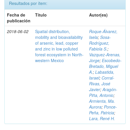
Resultados por ítem:
Fecha de
Título
Autor(es)
publicación
2018-06-02
Spatial distribution,
Roque-Álvarez,
mobility and bioavailability
Isela
;
Sosa-
of arsenic, lead, copper
Rodríguez,
and zinc in low polluted
Fabiola S.
;
forest ecosystem in North-
Vazquez-Arenas,
western Mexico
Jorge
;
Escobedo-
Bretado, Miguel
A.
;
Labastida,
Israel
;
Corral-
Rivas, José
Javier
;
Aragón-
Piña, Antonio
;
Armienta, Ma.
Aurora
;
Ponce-
Peña, Patricia
;
Lara, René H.