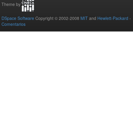
Theme by
DSpace Software
Copyright © 2002-2008
MIT
and
Hewlett-Packard
-
Comentarios