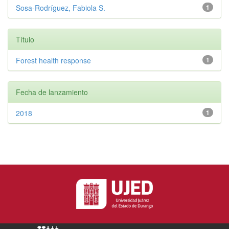
Sosa-Rodríguez, Fabiola S.
1
Título
Forest health response
1
Fecha de lanzamiento
2018
1