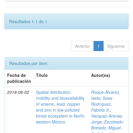
Resultados 1-1 de 1.
Anterior
1
Siguiente
Resultados por ítem:
Fecha de
Título
Autor(es)
publicación
2018-06-02
Spatial distribution,
Roque-Álvarez,
mobility and bioavailability
Isela
;
Sosa-
of arsenic, lead, copper
Rodríguez,
and zinc in low polluted
Fabiola S.
;
forest ecosystem in North-
Vazquez-Arenas,
western Mexico
Jorge
;
Escobedo-
Bretado, Miguel