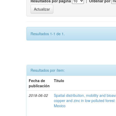
Resultados por página
|
Ordenar por
Resultados 1-1 de 1.
Resultados por ítem:
Fecha de
Título
publicación
2018-06-02
Spatial distribution, mobility and bioava
copper and zinc in low polluted fores
Mexico