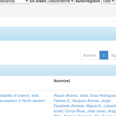
En orden
Autor/registro
Anterior
1
Si
Autor(es)
ilability of arsenic, lead,
Roque-Álvarez, Isela
;
Sosa-Rodríguez
t ecosystem in North-western
Fabiola S.
;
Vazquez-Arenas, Jorge
;
Escobedo-Bretado, Miguel A.
;
Labasti
Israel
;
Corral-Rivas, José Javier
;
Arag