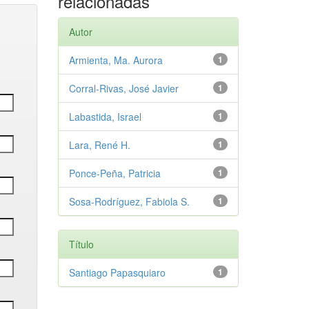
relacionadas
Autor
Armienta, Ma. Aurora
1
Corral-Rivas, José Javier
1
Labastida, Israel
1
Lara, René H.
1
Ponce-Peña, Patricia
1
Sosa-Rodríguez, Fabiola S.
1
Título
Santiago Papasquiaro
1