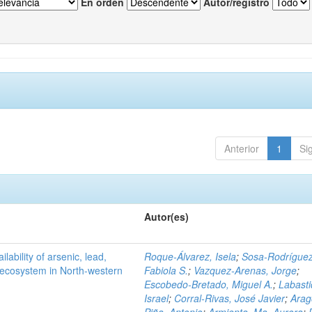
En orden
Autor/registro
Anterior
1
Si
Autor(es)
ilability of arsenic, lead,
Roque-Álvarez, Isela
;
Sosa-Rodríguez
t ecosystem in North-western
Fabiola S.
;
Vazquez-Arenas, Jorge
;
Escobedo-Bretado, Miguel A.
;
Labasti
Israel
;
Corral-Rivas, José Javier
;
Arag