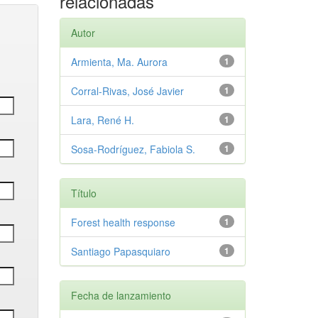
relacionadas
Autor
Armienta, Ma. Aurora
1
Corral-Rivas, José Javier
1
Lara, René H.
1
Sosa-Rodríguez, Fabiola S.
1
Título
Forest health response
1
Santiago Papasquiaro
1
Fecha de lanzamiento