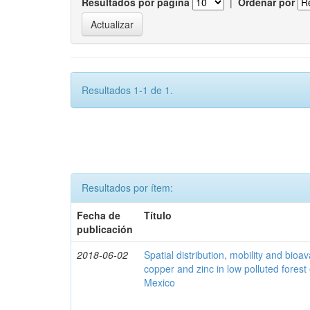
Resultados por página
|
Ordenar por
Resultados 1-1 de 1.
Resultados por ítem:
Fecha de
Título
publicación
2018-06-02
Spatial distribution, mobility and bioava
copper and zinc in low polluted fores
Mexico