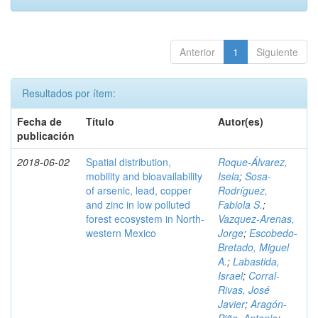
Anterior
1
Siguiente
Resultados por ítem:
Fecha de
Título
Autor(es)
publicación
2018-06-02
Spatial distribution,
Roque-Álvarez,
mobility and bioavailability
Isela
;
Sosa-
of arsenic, lead, copper
Rodríguez,
and zinc in low polluted
Fabiola S.
;
forest ecosystem in North-
Vazquez-Arenas,
western Mexico
Jorge
;
Escobedo-
Bretado, Miguel
A.
;
Labastida,
Israel
;
Corral-
Rivas, José
Javier
;
Aragón-