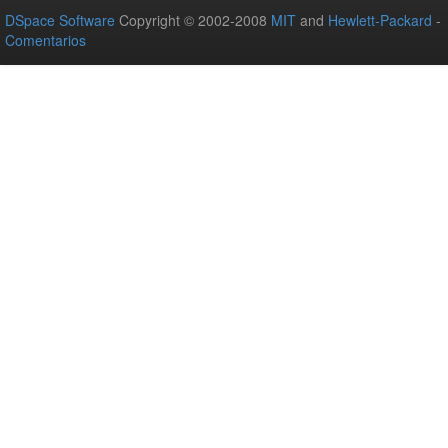
DSpace Software
Copyright © 2002-2008
MIT
and
Hewlett-Packard
-
Comentarios