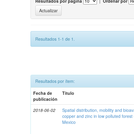
Resultados por página
|
Ordenar por
Resultados 1-1 de 1.
Resultados por ítem:
Fecha de
Título
publicación
2018-06-02
Spatial distribution, mobility and bioava
copper and zinc in low polluted fores
Mexico