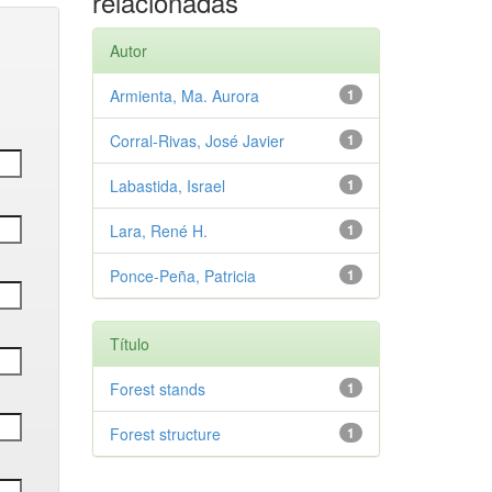
relacionadas
Autor
Armienta, Ma. Aurora
1
Corral-Rivas, José Javier
1
Labastida, Israel
1
Lara, René H.
1
Ponce-Peña, Patricia
1
Título
Forest stands
1
Forest structure
1