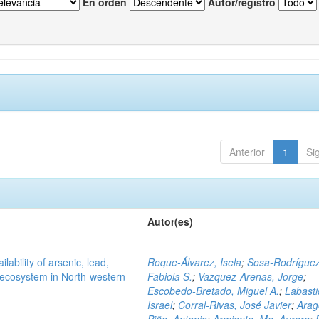
En orden
Autor/registro
Anterior
1
Si
Autor(es)
ilability of arsenic, lead,
Roque-Álvarez, Isela
;
Sosa-Rodríguez
t ecosystem in North-western
Fabiola S.
;
Vazquez-Arenas, Jorge
;
Escobedo-Bretado, Miguel A.
;
Labasti
Israel
;
Corral-Rivas, José Javier
;
Arag