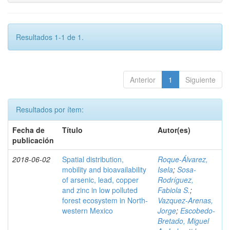
Resultados 1-1 de 1.
Anterior
1
Siguiente
Resultados por ítem:
Fecha de
Título
Autor(es)
publicación
2018-06-02
Spatial distribution,
Roque-Álvarez,
mobility and bioavailability
Isela
;
Sosa-
of arsenic, lead, copper
Rodríguez,
and zinc in low polluted
Fabiola S.
;
forest ecosystem in North-
Vazquez-Arenas,
western Mexico
Jorge
;
Escobedo-
Bretado, Miguel