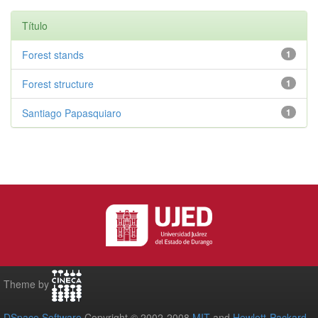
Título
Forest stands
1
Forest structure
1
Santiago Papasquiaro
1
Theme by
DSpace Software
Copyright © 2002-2008
MIT
and
Hewlett-Packard
-