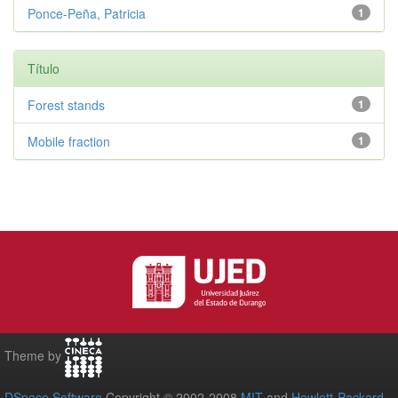
Ponce-Peña, Patricia
1
Título
Forest stands
1
Mobile fraction
1
Theme by
DSpace Software
Copyright © 2002-2008
MIT
and
Hewlett-Packard
-