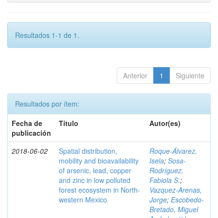
Resultados 1-1 de 1.
Anterior
1
Siguiente
Resultados por ítem:
Fecha de
Título
Autor(es)
publicación
2018-06-02
Spatial distribution,
Roque-Álvarez,
mobility and bioavailability
Isela
;
Sosa-
of arsenic, lead, copper
Rodríguez,
and zinc in low polluted
Fabiola S.
;
forest ecosystem in North-
Vazquez-Arenas,
western Mexico
Jorge
;
Escobedo-
Bretado, Miguel