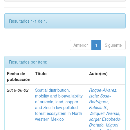
Resultados 1-1 de 1.
Anterior
1
Siguiente
Resultados por ítem:
Fecha de
Título
Autor(es)
publicación
2018-06-02
Spatial distribution,
Roque-Álvarez,
mobility and bioavailability
Isela
;
Sosa-
of arsenic, lead, copper
Rodríguez,
and zinc in low polluted
Fabiola S.
;
forest ecosystem in North-
Vazquez-Arenas,
western Mexico
Jorge
;
Escobedo-
Bretado, Miguel