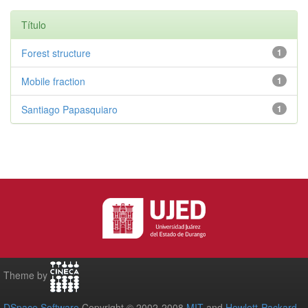
Título
Forest structure
1
Mobile fraction
1
Santiago Papasquiaro
1
Theme by
DSpace Software
Copyright © 2002-2008
MIT
and
Hewlett-Packard
-