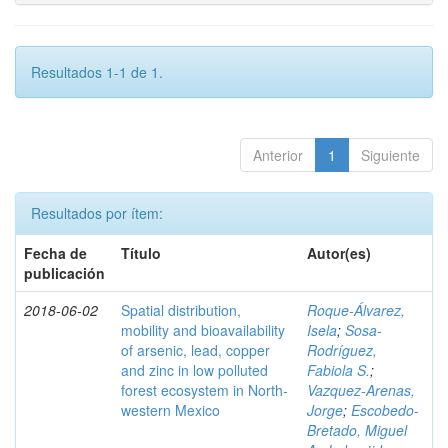
Resultados 1-1 de 1.
Anterior
1
Siguiente
Resultados por ítem:
Fecha de
Título
Autor(es)
publicación
2018-06-02
Spatial distribution,
Roque-Álvarez,
mobility and bioavailability
Isela
;
Sosa-
of arsenic, lead, copper
Rodríguez,
and zinc in low polluted
Fabiola S.
;
forest ecosystem in North-
Vazquez-Arenas,
western Mexico
Jorge
;
Escobedo-
Bretado, Miguel