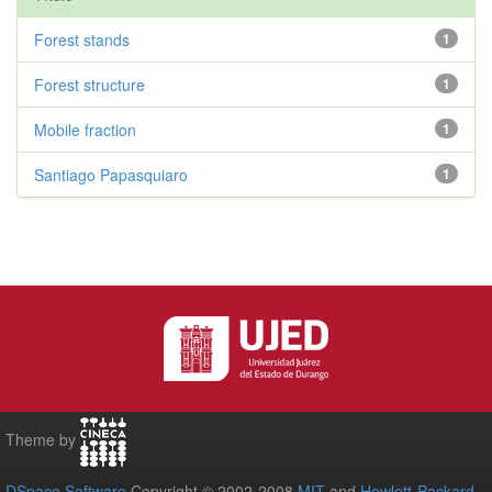
Forest stands
1
Forest structure
1
Mobile fraction
1
Santiago Papasquiaro
1
Theme by
DSpace Software
Copyright © 2002-2008
MIT
and
Hewlett-Packard
-