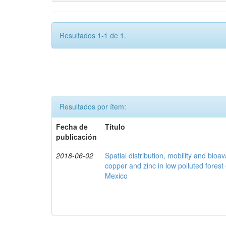
Resultados 1-1 de 1.
Resultados por ítem:
Fecha de
Título
publicación
2018-06-02
Spatial distribution, mobility and bioava
copper and zinc in low polluted fores
Mexico