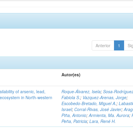
Anterior
1
Si
Autor(es)
ilability of arsenic, lead,
Roque-Álvarez, Isela
;
Sosa-Rodríguez
t ecosystem in North-western
Fabiola S.
;
Vazquez-Arenas, Jorge
;
Escobedo-Bretado, Miguel A.
;
Labasti
Israel
;
Corral-Rivas, José Javier
;
Arag
Piña, Antonio
;
Armienta, Ma. Aurora
;
Peña, Patricia
;
Lara, René H.