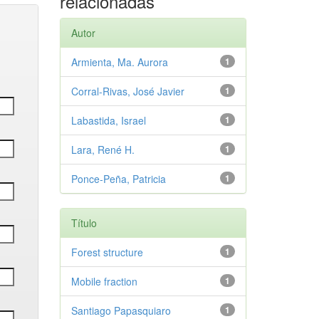
relacionadas
Autor
Armienta, Ma. Aurora
1
Corral-Rivas, José Javier
1
Labastida, Israel
1
Lara, René H.
1
Ponce-Peña, Patricia
1
Título
Forest structure
1
Mobile fraction
1
Santiago Papasquiaro
1