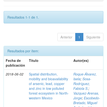
Resultados 1-1 de 1.
Anterior
1
Siguiente
Resultados por ítem:
Fecha de
Título
Autor(es)
publicación
2018-06-02
Spatial distribution,
Roque-Álvarez,
mobility and bioavailability
Isela
;
Sosa-
of arsenic, lead, copper
Rodríguez,
and zinc in low polluted
Fabiola S.
;
forest ecosystem in North-
Vazquez-Arenas,
western Mexico
Jorge
;
Escobedo-
Bretado, Miguel