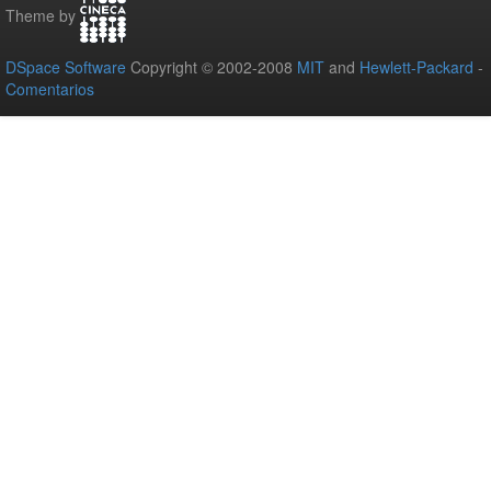
Theme by
DSpace Software
Copyright © 2002-2008
MIT
and
Hewlett-Packard
-
Comentarios