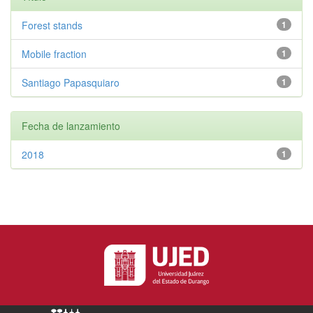
Forest stands
1
Mobile fraction
1
Santiago Papasquiaro
1
Fecha de lanzamiento
2018
1