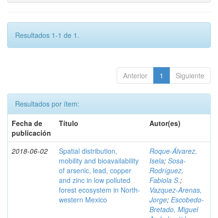
Resultados 1-1 de 1.
Anterior
1
Siguiente
Resultados por ítem:
Fecha de
Título
Autor(es)
publicación
2018-06-02
Spatial distribution,
Roque-Álvarez,
mobility and bioavailability
Isela
;
Sosa-
of arsenic, lead, copper
Rodríguez,
and zinc in low polluted
Fabiola S.
;
forest ecosystem in North-
Vazquez-Arenas,
western Mexico
Jorge
;
Escobedo-
Bretado, Miguel