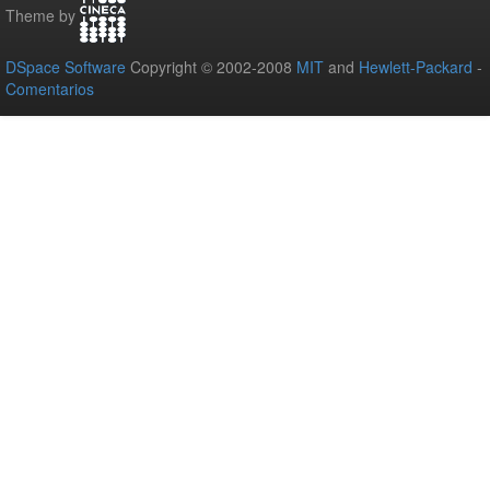
Theme by
DSpace Software
Copyright © 2002-2008
MIT
and
Hewlett-Packard
-
Comentarios