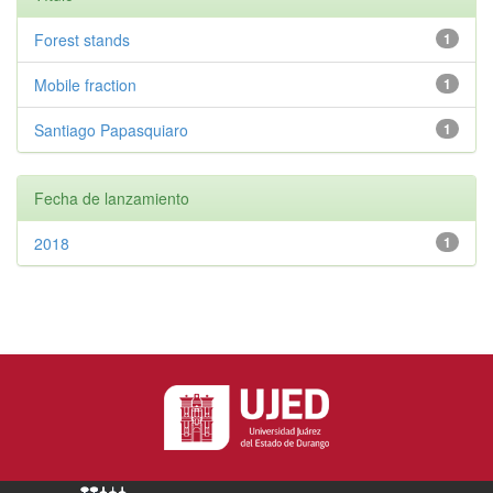
Forest stands
1
Mobile fraction
1
Santiago Papasquiaro
1
Fecha de lanzamiento
2018
1