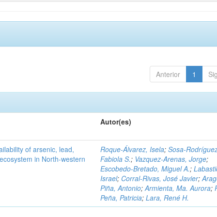
Anterior
1
Si
Autor(es)
ilability of arsenic, lead,
Roque-Álvarez, Isela
;
Sosa-Rodríguez
t ecosystem in North-western
Fabiola S.
;
Vazquez-Arenas, Jorge
;
Escobedo-Bretado, Miguel A.
;
Labasti
Israel
;
Corral-Rivas, José Javier
;
Arag
Piña, Antonio
;
Armienta, Ma. Aurora
;
Peña, Patricia
;
Lara, René H.