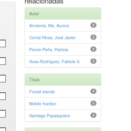
relacionadas
Autor
Armienta, Ma. Aurora
1
Corral-Rivas, José Javier
1
Ponce-Peña, Patricia
1
Sosa-Rodríguez, Fabiola S.
1
Título
Forest stands
1
Mobile fraction
1
Santiago Papasquiaro
1