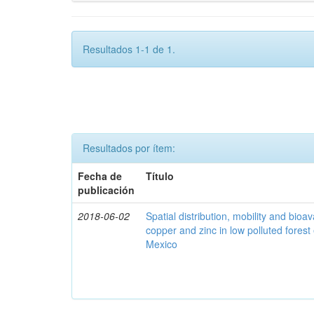
Resultados 1-1 de 1.
Resultados por ítem:
Fecha de
Título
publicación
2018-06-02
Spatial distribution, mobility and bioava
copper and zinc in low polluted fores
Mexico