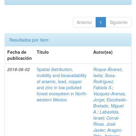
Anterior
1
Siguiente
Resultados por ítem:
Fecha de
Título
Autor(es)
publicación
2018-06-02
Spatial distribution,
Roque-Álvarez,
mobility and bioavailability
Isela
;
Sosa-
of arsenic, lead, copper
Rodríguez,
and zinc in low polluted
Fabiola S.
;
forest ecosystem in North-
Vazquez-Arenas,
western Mexico
Jorge
;
Escobedo-
Bretado, Miguel
A.
;
Labastida,
Israel
;
Corral-
Rivas, José
Javier
;
Aragón-