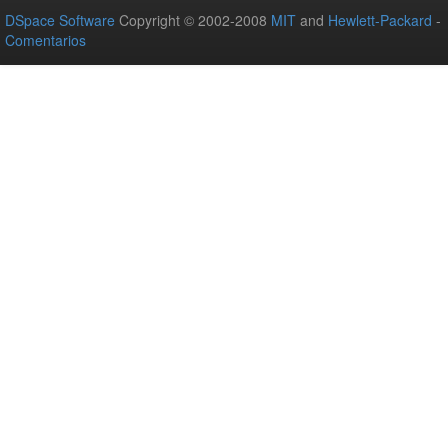
DSpace Software
Copyright © 2002-2008
MIT
and
Hewlett-Packard
-
Comentarios