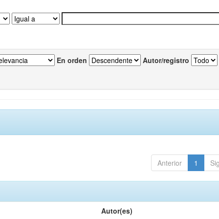
En orden
Autor/registro
Anterior
1
Si
Autor(es)