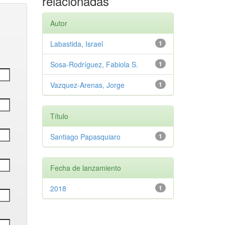
relacionadas
Autor
Labastida, Israel
1
Sosa-Rodríguez, Fabiola S.
1
Vazquez-Arenas, Jorge
1
Título
Santiago Papasquiaro
1
Fecha de lanzamiento
2018
1