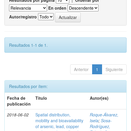
Resultados por página
|
Ordenar por
En orden
Autor/registro
Resultados 1-1 de 1.
Anterior
1
Siguiente
Resultados por ítem:
Fecha de
Título
Autor(es)
publicación
2018-06-02
Spatial distribution,
Roque-Álvarez,
mobility and bioavailability
Isela
;
Sosa-
of arsenic, lead, copper
Rodríguez,