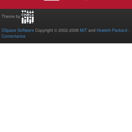
Theme by
DSpace Software
Copyright © 2002-2008
MIT
and
Hewlett-Packard
-
Comentarios