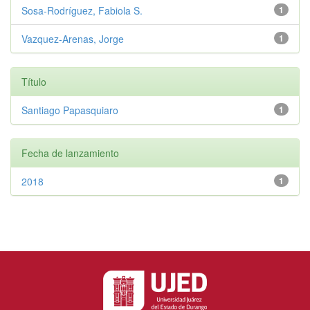
Sosa-Rodríguez, Fabiola S.
1
Vazquez-Arenas, Jorge
1
Título
Santiago Papasquiaro
1
Fecha de lanzamiento
2018
1