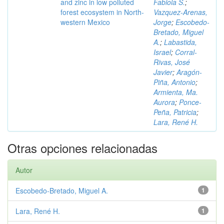
and zinc in low polluted
Fabiola S.
;
forest ecosystem in North-
Vazquez-Arenas,
western Mexico
Jorge
;
Escobedo-
Bretado, Miguel
A.
;
Labastida,
Israel
;
Corral-
Rivas, José
Javier
;
Aragón-
Piña, Antonio
;
Armienta, Ma.
Aurora
;
Ponce-
Peña, Patricia
;
Lara, René H.
Otras opciones relacionadas
Autor
Escobedo-Bretado, Miguel A.
1
Lara, René H.
1