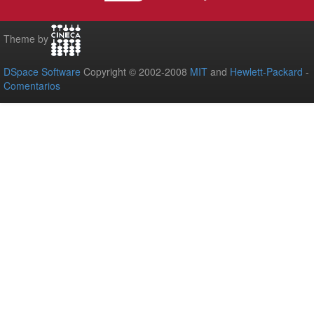
Theme by
DSpace Software
Copyright © 2002-2008
MIT
and
Hewlett-Packard
-
Comentarios