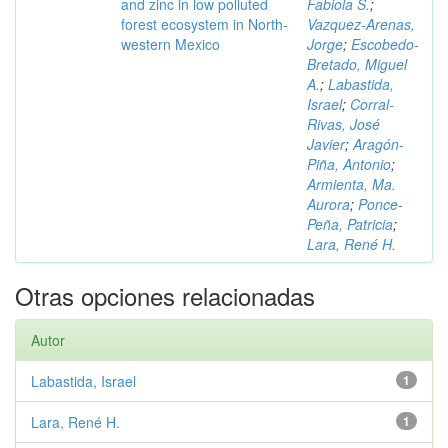
and zinc in low polluted
Fabiola S.
;
forest ecosystem in North-
Vazquez-Arenas,
western Mexico
Jorge
;
Escobedo-
Bretado, Miguel
A.
;
Labastida,
Israel
;
Corral-
Rivas, José
Javier
;
Aragón-
Piña, Antonio
;
Armienta, Ma.
Aurora
;
Ponce-
Peña, Patricia
;
Lara, René H.
Otras opciones relacionadas
Autor
Labastida, Israel
1
Lara, René H.
1