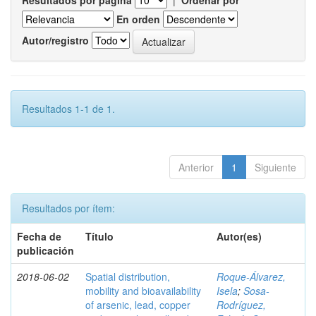
Resultados por página
|
Ordenar por
En orden
Autor/registro
Resultados 1-1 de 1.
Anterior
1
Siguiente
Resultados por ítem:
Fecha de
Título
Autor(es)
publicación
2018-06-02
Spatial distribution,
Roque-Álvarez,
mobility and bioavailability
Isela
;
Sosa-
of arsenic, lead, copper
Rodríguez,