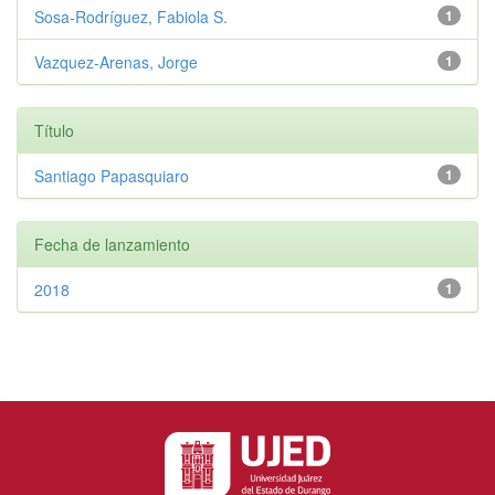
Sosa-Rodríguez, Fabiola S.
1
Vazquez-Arenas, Jorge
1
Título
Santiago Papasquiaro
1
Fecha de lanzamiento
2018
1