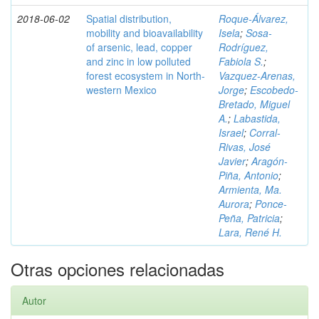
2018-06-02
Spatial distribution,
Roque-Álvarez,
mobility and bioavailability
Isela
;
Sosa-
of arsenic, lead, copper
Rodríguez,
and zinc in low polluted
Fabiola S.
;
forest ecosystem in North-
Vazquez-Arenas,
western Mexico
Jorge
;
Escobedo-
Bretado, Miguel
A.
;
Labastida,
Israel
;
Corral-
Rivas, José
Javier
;
Aragón-
Piña, Antonio
;
Armienta, Ma.
Aurora
;
Ponce-
Peña, Patricia
;
Lara, René H.
Otras opciones relacionadas
Autor