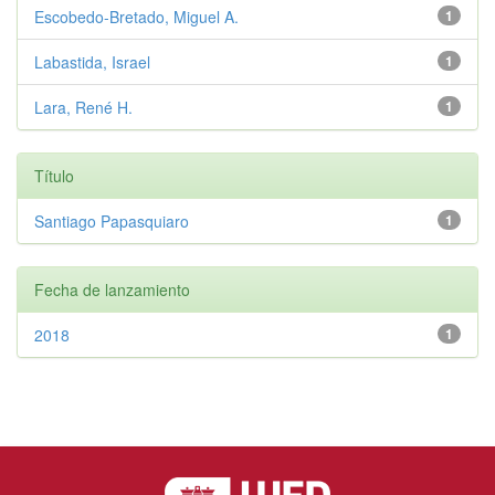
Escobedo-Bretado, Miguel A.
1
Labastida, Israel
1
Lara, René H.
1
Título
Santiago Papasquiaro
1
Fecha de lanzamiento
2018
1