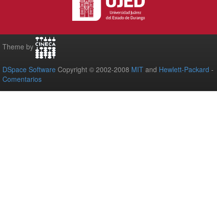
Theme by
DSpace Software
Copyright © 2002-2008
MIT
and
Hewlett-Packard
-
Comentarios