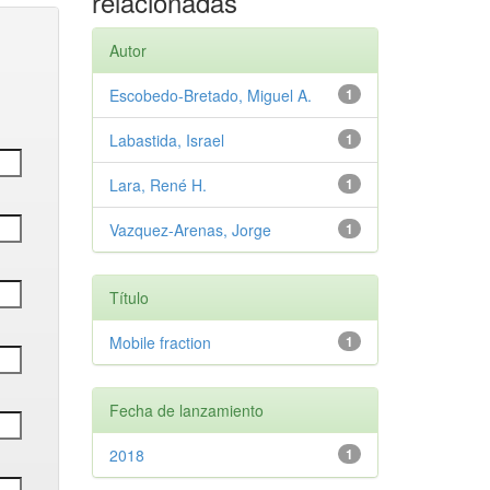
relacionadas
Autor
Escobedo-Bretado, Miguel A.
1
Labastida, Israel
1
Lara, René H.
1
Vazquez-Arenas, Jorge
1
Título
Mobile fraction
1
Fecha de lanzamiento
2018
1