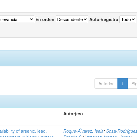
En orden
Autor/registro
Anterior
1
Si
Autor(es)
ilability of arsenic, lead,
Roque-Álvarez, Isela
;
Sosa-Rodríguez