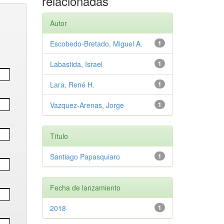
relacionadas
Autor
Escobedo-Bretado, Miguel A.
1
Labastida, Israel
1
Lara, René H.
1
Vazquez-Arenas, Jorge
1
Título
Santiago Papasquiaro
1
Fecha de lanzamiento
2018
1