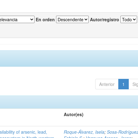
En orden
Autor/registro
Anterior
1
Si
Autor(es)
ilability of arsenic, lead,
Roque-Álvarez, Isela
;
Sosa-Rodríguez