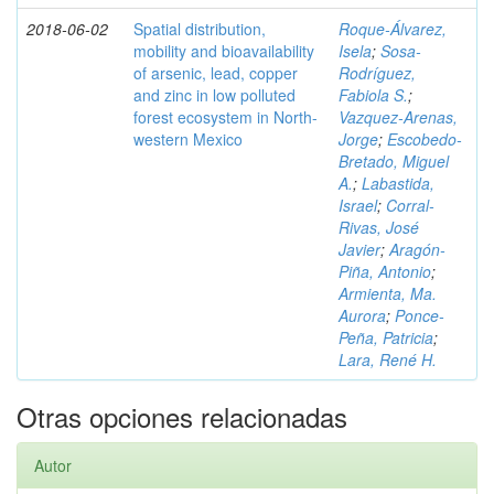
2018-06-02
Spatial distribution,
Roque-Álvarez,
mobility and bioavailability
Isela
;
Sosa-
of arsenic, lead, copper
Rodríguez,
and zinc in low polluted
Fabiola S.
;
forest ecosystem in North-
Vazquez-Arenas,
western Mexico
Jorge
;
Escobedo-
Bretado, Miguel
A.
;
Labastida,
Israel
;
Corral-
Rivas, José
Javier
;
Aragón-
Piña, Antonio
;
Armienta, Ma.
Aurora
;
Ponce-
Peña, Patricia
;
Lara, René H.
Otras opciones relacionadas
Autor