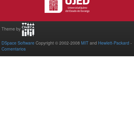
Theme by
DSpace Software
Copyright © 2002-2008
MIT
and
Hewlett-Packard
-
Comentarios