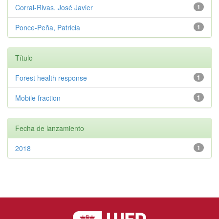
Corral-Rivas, José Javier
1
Ponce-Peña, Patricia
1
Título
Forest health response
1
Mobile fraction
1
Fecha de lanzamiento
2018
1