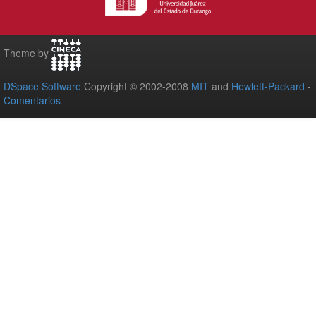
Theme by
DSpace Software
Copyright © 2002-2008
MIT
and
Hewlett-Packard
-
Comentarios