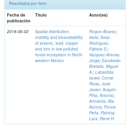
Resultados por ítem:
Fecha de
Título
Autor(es)
publicación
2018-06-02
Spatial distribution,
Roque-Álvarez,
mobility and bioavailability
Isela
;
Sosa-
of arsenic, lead, copper
Rodríguez,
and zinc in low polluted
Fabiola S.
;
forest ecosystem in North-
Vazquez-Arenas,
western Mexico
Jorge
;
Escobedo-
Bretado, Miguel
A.
;
Labastida,
Israel
;
Corral-
Rivas, José
Javier
;
Aragón-
Piña, Antonio
;
Armienta, Ma.
Aurora
;
Ponce-
Peña, Patricia
;
Lara, René H.