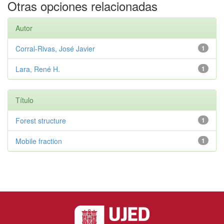
Otras opciones relacionadas
Autor
Corral-Rivas, José Javier
1
Lara, René H.
1
Título
Forest structure
1
Mobile fraction
1