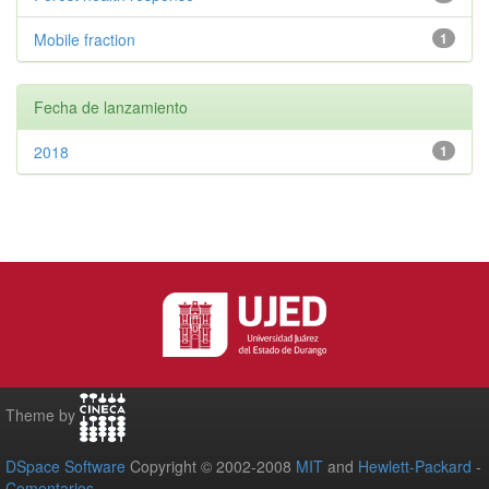
Mobile fraction
1
Fecha de lanzamiento
2018
1
Theme by
DSpace Software
Copyright © 2002-2008
MIT
and
Hewlett-Packard
-
Comentarios