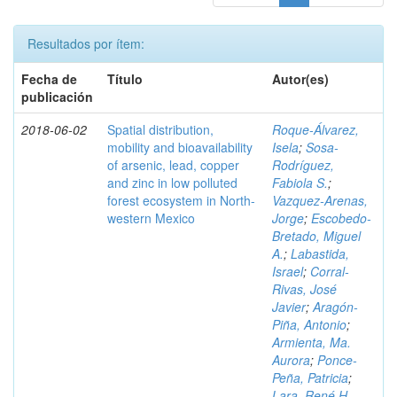
Resultados por ítem:
Fecha de
Título
Autor(es)
publicación
2018-06-02
Spatial distribution,
Roque-Álvarez,
mobility and bioavailability
Isela
;
Sosa-
of arsenic, lead, copper
Rodríguez,
and zinc in low polluted
Fabiola S.
;
forest ecosystem in North-
Vazquez-Arenas,
western Mexico
Jorge
;
Escobedo-
Bretado, Miguel
A.
;
Labastida,
Israel
;
Corral-
Rivas, José
Javier
;
Aragón-
Piña, Antonio
;
Armienta, Ma.
Aurora
;
Ponce-
Peña, Patricia
;
Lara, René H.