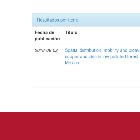
Resultados por ítem:
Fecha de
Título
publicación
2018-06-02
Spatial distribution, mobility and bioava
copper and zinc in low polluted fores
Mexico