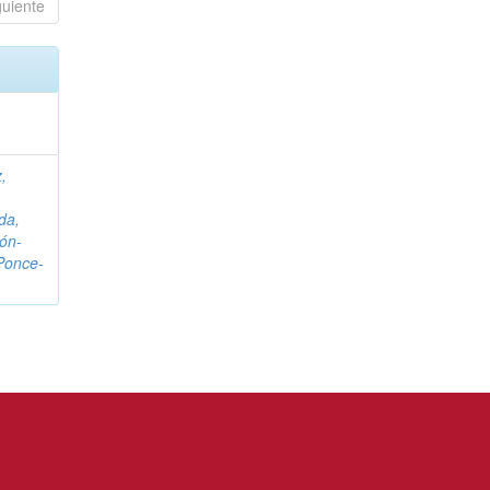
guiente
,
da,
ón-
Ponce-