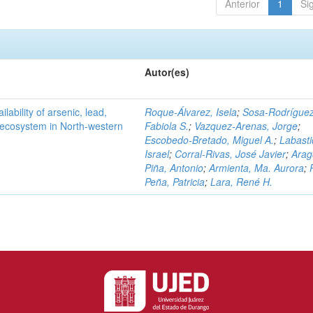
Anterior
1
Si
Autor(es)
ilability of arsenic, lead,
Roque-Álvarez, Isela
;
Sosa-Rodríguez
t ecosystem in North-western
Fabiola S.
;
Vazquez-Arenas, Jorge
;
Escobedo-Bretado, Miguel A.
;
Labasti
Israel
;
Corral-Rivas, José Javier
;
Arag
Piña, Antonio
;
Armienta, Ma. Aurora
;
Peña, Patricia
;
Lara, René H.