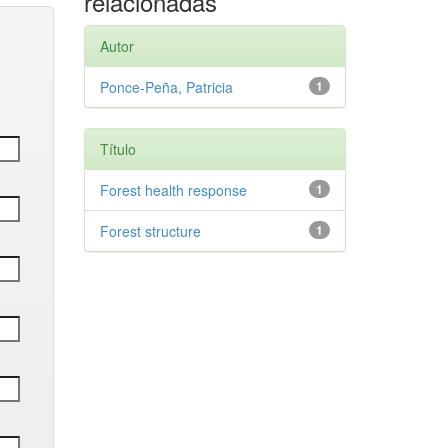
relacionadas
Autor
Ponce-Peña, Patricia
1
Título
Forest health response
1
Forest structure
1