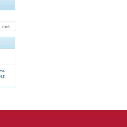
guiente
eno
ez,