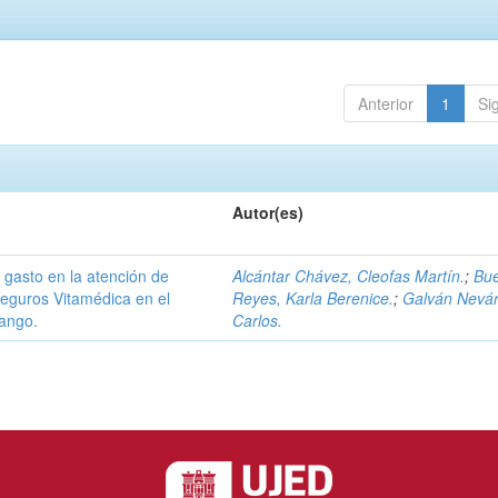
Anterior
1
Si
Autor(es)
 gasto en la atención de
Alcántar Chávez, Cleofas Martín.
;
Bu
Seguros Vitamédica en el
Reyes, Karla Berenice.
;
Galván Nevár
rango.
Carlos.