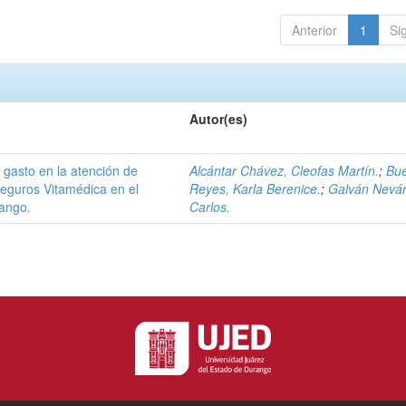
Anterior
1
Si
Autor(es)
 gasto en la atención de
Alcántar Chávez, Cleofas Martín.
;
Bu
Seguros Vitamédica en el
Reyes, Karla Berenice.
;
Galván Nevár
rango.
Carlos.