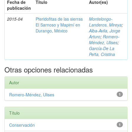
Fecha de
Título
Autor(es)
publicación
2015-04
Pteridofitas de las sierras
Montelongo-
El Sarnoso y Mapimí en
Landeros, Mireya
;
Durango, México
Alba-Avila, Jorge
Arturo
;
Romero-
Méndez, Ulises
;
García-De La
Peña, Cristina
Otras opciones relacionadas
Autor
Romero-Méndez, Ulises
1
Título
Conservación
1