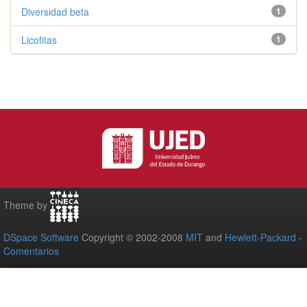
Diversidad beta
1
Licofitas
1
Theme by
DSpace Software
Copyright © 2002-2008
MIT
and
Hewlett-Packard
-
Comentarios