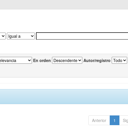
En orden
Autor/registro
Anterior
1
Si