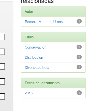
relacionadas
Autor
Romero-Méndez, Ulises
1
Título
Conservación
1
Distribución
1
Diversidad beta
1
Fecha de lanzamiento
2015
1