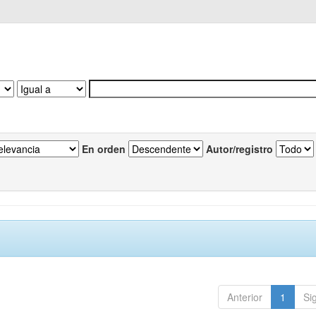
En orden
Autor/registro
Anterior
1
Si