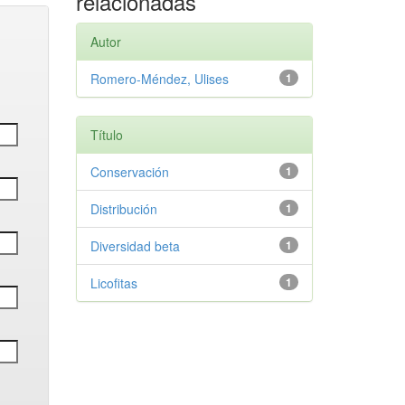
relacionadas
Autor
Romero-Méndez, Ulises
1
Título
Conservación
1
Distribución
1
Diversidad beta
1
Licofitas
1