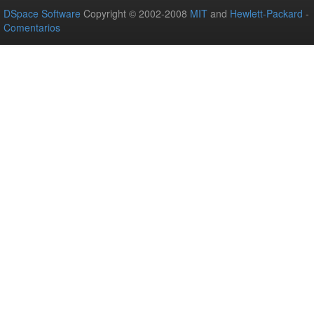
DSpace Software
Copyright © 2002-2008
MIT
and
Hewlett-Packard
-
Comentarios