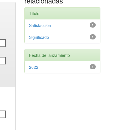
relacionadas
Título
Satisfacción
1
Significado
1
Fecha de lanzamiento
2022
1