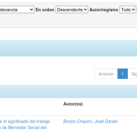
En orden
Autor/registro
Anterior
1
Si
Autor(es)
e el significado del trabajo
Borjon Chacón, José Daniel.
a de Bienestar Social del