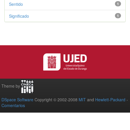
Sentido
1
Significado
1
Theme by
DSpace Software
Copyright © 2002-2008
MIT
and
Hewlett-Packard
-
Comentarios