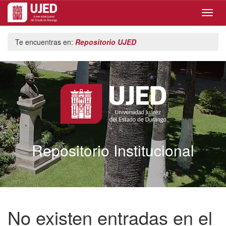
Skip
Te encuentras en:
Repositorio UJED
navigation
Repositorio Institucional
No existen entradas en el