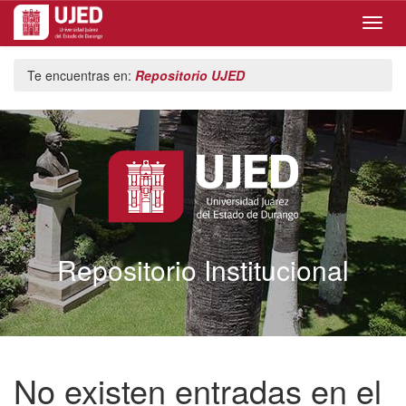
Skip
Te encuentras en:
Repositorio UJED
navigation
Repositorio Institucional
No existen entradas en el