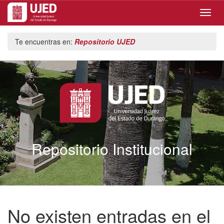
Skip
Te encuentras en:
Repositorio UJED
navigation
Repositorio Institucional
No existen entradas en el