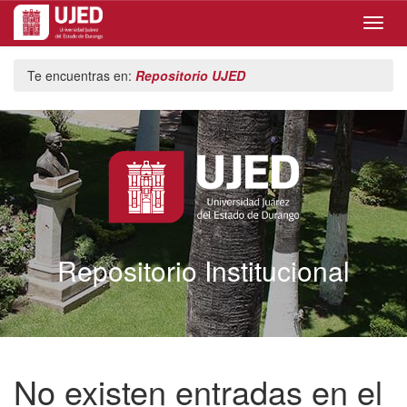
Skip
Te encuentras en:
Repositorio UJED
navigation
Repositorio Institucional
No existen entradas en el